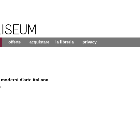
LISEUM
offerte
acquistare
la libreria
privacy
 moderni d'arte italiana
,