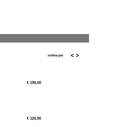
<
>
ordina per
€ 190,00
€ 120,00