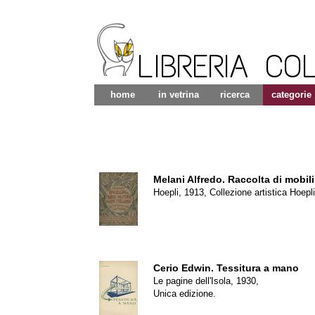
LIBRERIA CO
home
in vetrina
ricerca
categorie
Melani Alfredo.
Raccolta di mobili
Hoepli, 1913, Collezione artistica Hoepli
Cerio Edwin.
Tessitura a mano
Le pagine dell'Isola, 1930,
Unica edizione.