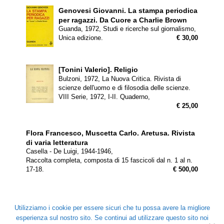
Genovesi Giovanni.
La stampa periodica
per ragazzi. Da Cuore a Charlie Brown
Guanda, 1972, Studi e ricerche sul giornalismo,
Unica edizione.
€ 30,00
[Tonini Valerio].
Religio
Bulzoni, 1972, La Nuova Critica. Rivista di
scienze dell'uomo e di filosodia delle scienze.
VIII Serie, 1972, I-II. Quaderno,
€ 25,00
Flora Francesco, Muscetta Carlo.
Aretusa. Rivista
di varia letteratura
Casella - De Luigi, 1944-1946,
Raccolta completa, composta di 15 fascicoli dal n. 1 al n.
17-18.
€ 500,00
<
>
Utilizziamo i cookie per essere sicuri che tu possa avere la migliore
esperienza sul nostro sito. Se continui ad utilizzare questo sito noi
© Copyright 2026 |
Libreria Coliseum
| naviga veloce