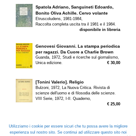
Spatola Adriano, Sanguineti Edoardo,
Bonito Oliva Achille.
Cervo volante
Etruscoludens, 1981-1984,
Raccolta completa uscita tra il 1981 e il 1984.
disponibile in libreria
Genovesi Giovanni.
La stampa periodica
per ragazzi. Da Cuore a Charlie Brown
Guanda, 1972, Studi e ricerche sul giornalismo,
Unica edizione.
€ 30,00
[Tonini Valerio].
Religio
Bulzoni, 1972, La Nuova Critica. Rivista di
scienze dell'uomo e di filosodia delle scienze.
VIII Serie, 1972, I-II. Quaderno,
€ 25,00
<
>
Utilizziamo i cookie per essere sicuri che tu possa avere la migliore
esperienza sul nostro sito. Se continui ad utilizzare questo sito noi
© Copyright 2026 |
Libreria Coliseum
| naviga veloce