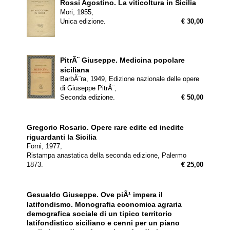
Rossi Agostino.
La viticoltura in Sicilia
Mori, 1955,
Unica edizione.
€ 30,00
PitrÃ¨ Giuseppe.
Medicina popolare
siciliana
BarbÃ¨ra, 1949, Edizione nazionale delle opere
di Giuseppe PitrÃ¨,
Seconda edizione.
€ 50,00
Gregorio Rosario.
Opere rare edite ed inedite
riguardanti la Sicilia
Forni, 1977,
Ristampa anastatica della seconda edizione, Palermo
1873.
€ 25,00
Gesualdo Giuseppe.
Ove piÃ¹ impera il
latifondismo. Monografia economica agraria
demografica sociale di un tipico territorio
latifondistico siciliano e cenni per un piano