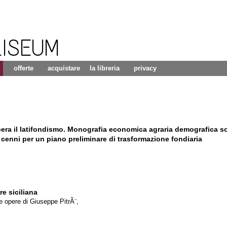
LISEUM
offerte
acquistare
la libreria
privacy
era il latifondismo. Monografia economica agraria demografica soc
 e cenni per un piano preliminare di trasformazione fondiaria
e siciliana
e opere di Giuseppe PitrÃ¨,