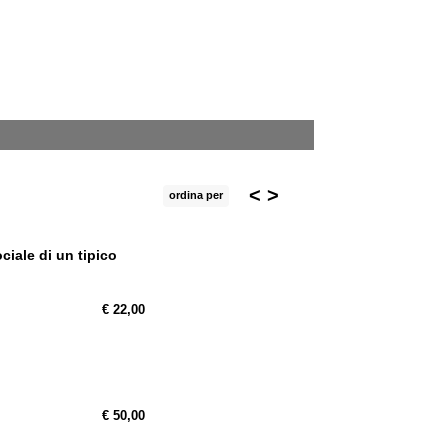
<
>
ordina per
iale di un tipico
€ 22,00
€ 50,00