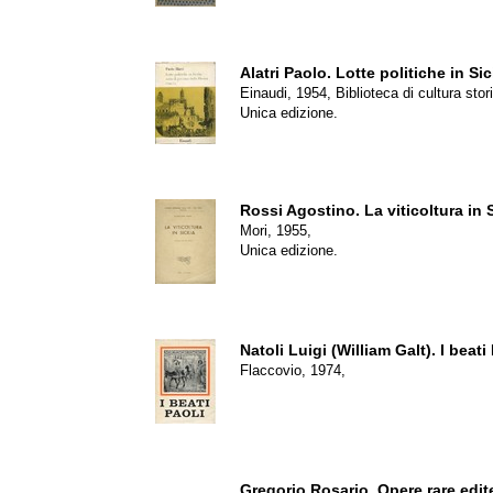
Alatri Paolo.
Lotte politiche in Sic
Einaudi, 1954, Biblioteca di cultura stor
Unica edizione.
Rossi Agostino.
La viticoltura in S
Mori, 1955,
Unica edizione.
Natoli Luigi (William Galt).
I beati
Flaccovio, 1974,
Gregorio Rosario.
Opere rare edite