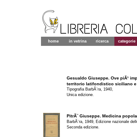
LIBRERIA CO
home
in vetrina
ricerca
categorie
Gesualdo Giuseppe.
Ove piÃ¹ imp
territorio latifondistico siciliano
Tipografia BarbÃ¨ra, 1940,
Unica edizione.
PitrÃ¨ Giuseppe.
Medicina popolar
BarbÃ¨ra, 1949, Edizione nazionale dell
Seconda edizione.