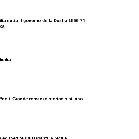
ilia sotto il governo della Destra 1866-74
ica,
icilia
 Paoli. Grande romanzo storico siciliano
 ed inedite riguardanti la Sicilia