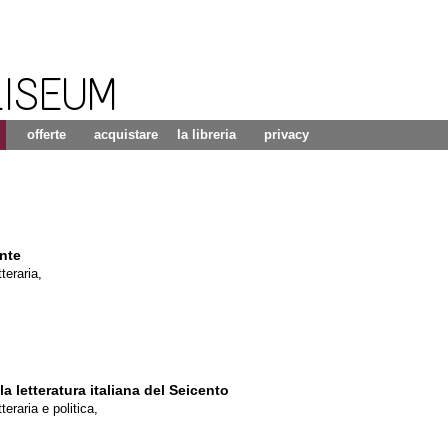
LISEUM
offerte
acquistare
la libreria
privacy
nte
teraria,
a letteratura italiana del Seicento
teraria e politica,