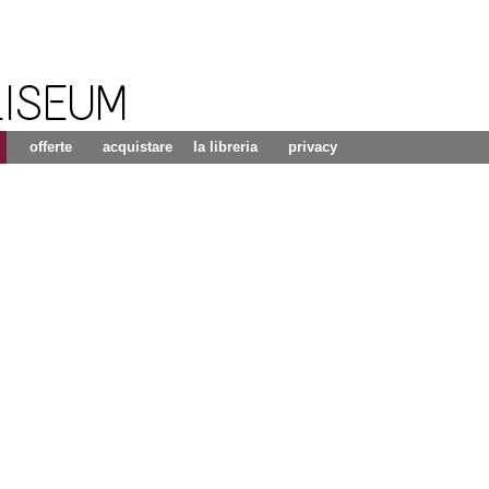
LISEUM
offerte
acquistare
la libreria
privacy