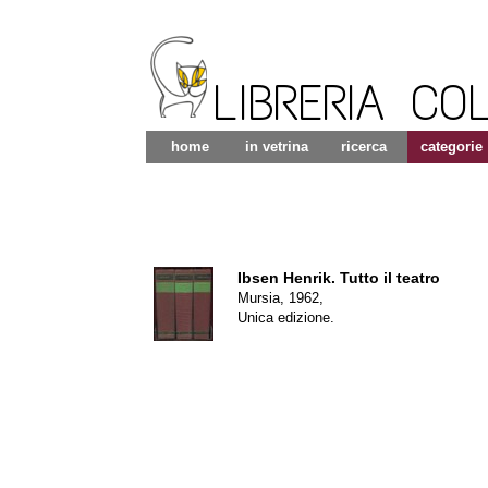
LIBRERIA CO
home
in vetrina
ricerca
categorie
Ibsen Henrik.
Tutto il teatro
Mursia, 1962,
Unica edizione.