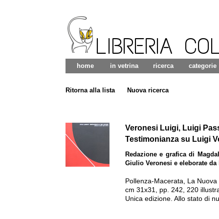
LIBRERIA CO
home
in vetrina
ricerca
categorie
Ritorna alla lista
Nuova ricerca
Veronesi Luigi, Luigi Pa
Testimonianza su Luigi V
Redazione e grafica di Magdal
Giulio Veronesi e eleborate da
Pollenza-Macerata
,
La Nuova F
cm 31x31, pp. 242, 220 illustraz
Unica edizione.
Allo stato di n