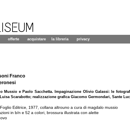
LISEUM
offerte
acquistare
la libreria
privacy
ssoni Franco
eronesi
o Mussio e Paolo Sacchetta. Impaginazione Olivio Galassi: le fotografi
 Luisa Scarabotto; realizzazione grafica Giacomo Germondari, Sante Luc
oglio Editrice
,
1977
,
collana altrouno a cura di magdalo mussio
ioni in b/n e 52 a colori, brossura illustrata con alette
uovo