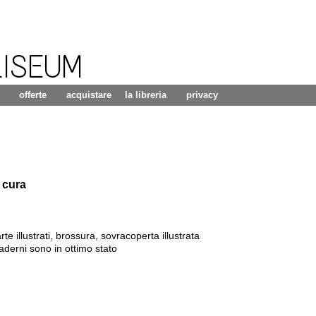
LISEUM
offerte
acquistare
la libreria
privacy
 cura
te illustrati, brossura, sovracoperta illustrata
uaderni sono in ottimo stato