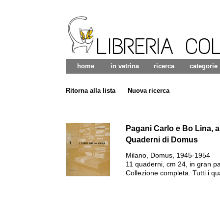
LIBRERIA CO
home
in vetrina
ricerca
categorie
Ritorna alla lista
Nuova ricerca
Pagani Carlo e Bo Lina, a
Quaderni di Domus
Milano
,
Domus
,
1945-1954
11 quaderni, cm 24, in gran par
Collezione completa.
Tutti i q