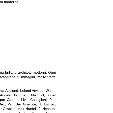
asa moderna.
 brillanti architetti moderni. Ogni
fotografie e immagini, molte tratte
nnar Asplund, Leland Atwood, Walter
Angelo Bianchetti, Max Bill, Bonet
n Carson, Livio Castiglioni, Pier
 Dex, Van Der Grachte, H. Escher,
er Gropius, Max Haefell, J. Hesoun,