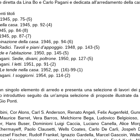
e diretta da Lina Bo e Carlo Pagani e dedicata all'arredamento della c
i titoli
 1945, pp. 75-(5)
nella casa
. 1945, pp. 92-(4)
945, pp. 84-(8)
 1945, pp. 87-(7)
minazione della casa
. 1946, pp. 94-(6)
Radici.
Tavoli e piani d'appoggio
. 1948, pp. 143-(5)
e e l'abitazione
. 1950, pp. 145-(5)
agani.
Sedie, divani, poltrone
. 1950, pp. 127-(5)
agani.
I letti
. 1951, pp. 91-(2)
Le tende nella casa
. 1952, pp. (16)-99-(1)
Pagani.
I soggiorni
. 1954, pp. 114-(2)
 singolo elemento di arredo e presenta una selezione di lavori dei più
introduttivo seguito da un'ampia selezione di proposte illustrate da 
Gio Ponti.
Albini, Cor Alons, Carl S. Anderson, Renato Angeli, Felix Augenfeld, Gu
Maurice Barret, Vera Barros, Melchiorre Bega, Ludovico Belgioioso, 
r, Hans Buser, Dominioni Luigi Caccia, Luciano Canella, Alice Morga
Chermayeff, Paolo Clausetti, Wells Coates, Carlo De Carli, Jospeh
Jozsef Fischer, Rudolf Frankel, Ignazio Gardella, Marcel Gascoin, Walt