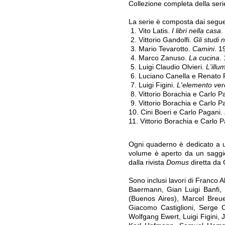
Collezione completa della seri
La serie è composta dai seguent
1. Vito Latis.
I libri nella casa
.
2. Vittorio Gandolfi.
Gli studi 
3. Mario Tevarotto.
Camini
. 1
4. Marco Zanuso.
La cucina
.
5. Luigi Claudio Olvieri.
L'illu
6. Luciano Canella e Renato 
7. Luigi Figini.
L'elemento verd
8. Vittorio Borachia e Carlo P
9. Vittorio Borachia e Carlo P
10. Cini Boeri e Carlo Pagani.
11. Vittorio Borachia e Carlo 
Ogni quaderno è dedicato a un
volume è aperto da un saggio 
dalla rivista
Domus
diretta da 
Sono inclusi lavori di Franco 
Baermann, Gian Luigi Banfi, 
(Buenos Aires), Marcel Breue
Giacomo Castiglioni, Serge 
Wolfgang Ewert, Luigi Figini, 