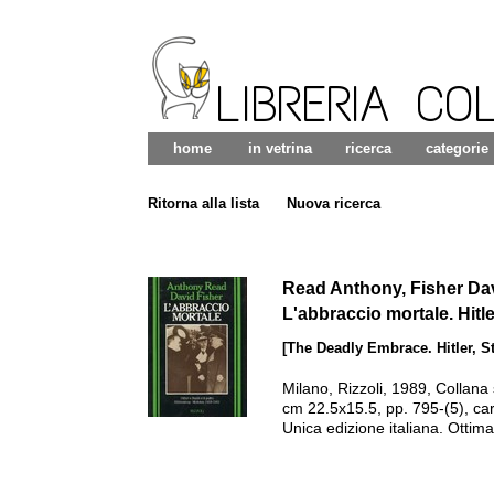
LIBRERIA CO
home
in vetrina
ricerca
categorie
Ritorna alla lista
Nuova ricerca
Read Anthony, Fisher Da
L'abbraccio mortale. Hitle
[The Deadly Embrace. Hitler, St
Milano
,
Rizzoli
,
1989
,
Collana 
cm 22.5x15.5, pp. 795-(5), car
Unica edizione italiana.
Ottima