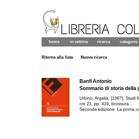
LIBRERIA CO
home
in vetrina
ricerca
categorie
Ritorna alla lista
Nuova ricerca
Banfi Antonio
Sommario di storia della
Urbino
,
Argalia
,
[196?]
,
Studi fi
cm 21, pp. 416, brossura
Seconda edizione. La prima u