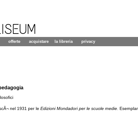
LISEUM
offerte
acquistare
la libreria
privacy
 pedagogia
losofici
scÃ¬ nel 1931 per le
Edizioni Mondadori per le scuole medie
.
Esemplar