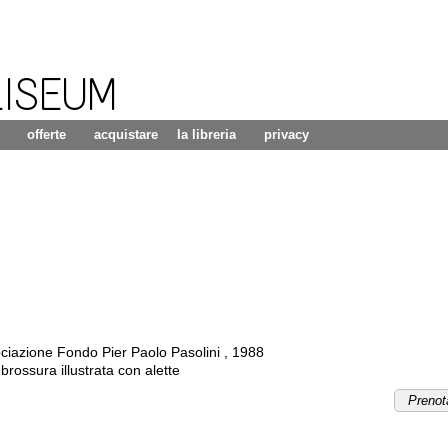
LISEUM
offerte
acquistare
la libreria
privacy
ociazione Fondo Pier Paolo Pasolini
,
1988
rossura illustrata con alette
Prenot