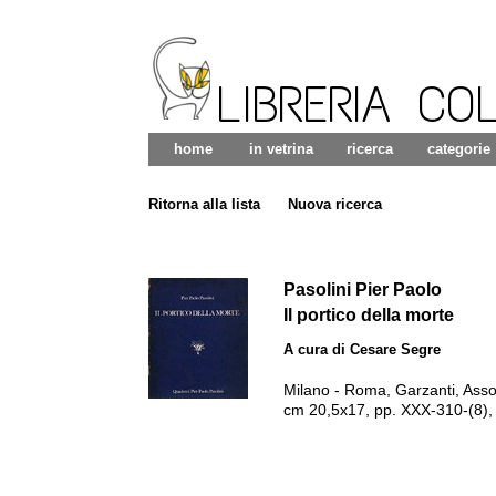
LIBRERIA CO
home
in vetrina
ricerca
categorie
Ritorna alla lista
Nuova ricerca
Pasolini Pier Paolo
Il portico della morte
A cura di Cesare Segre
Milano - Roma
,
Garzanti, Ass
cm 20,5x17, pp. XXX-310-(8), b