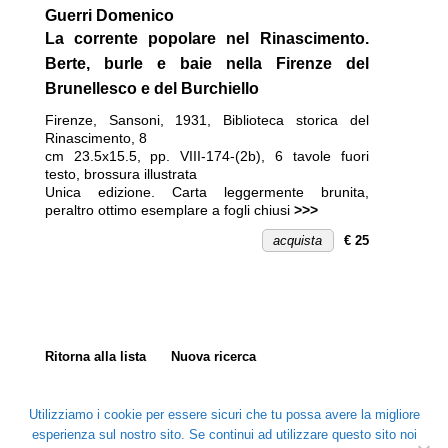
Guerri Domenico
La corrente popolare nel Rinascimento.
Berte, burle e baie nella Firenze del
Brunellesco e del Burchiello
Firenze
,
Sansoni
,
1931
,
Biblioteca storica del
Rinascimento
,
8
cm 23.5x15.5, pp. VIII-174-(2b), 6 tavole fuori
testo, brossura illustrata
Unica edizione.
Carta leggermente brunita,
peraltro ottimo esemplare a fogli chiusi
>>>
acquista
€ 25
Ritorna alla lista
Nuova ricerca
Utilizziamo i cookie per essere sicuri che tu possa avere la migliore
esperienza sul nostro sito. Se continui ad utilizzare questo sito noi
© Copyright 2026 |
Libreria Coliseum
| naviga veloce