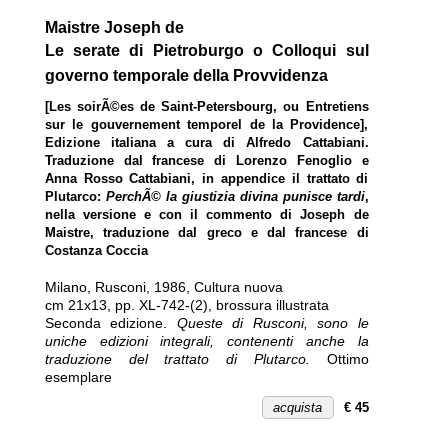
Maistre Joseph de
Le serate di Pietroburgo o Colloqui sul
governo temporale della Provvidenza
[Les soirÃ©es de Saint-Petersbourg, ou Entretiens
sur le gouvernement temporel de la Providence],
Edizione italiana a cura di Alfredo Cattabiani.
Traduzione dal francese di Lorenzo Fenoglio e
Anna Rosso Cattabiani, in appendice il trattato di
Plutarco:
PerchÃ© la giustizia divina punisce tardi
,
nella versione e con il commento di Joseph de
Maistre, traduzione dal greco e dal francese di
Costanza Coccia
Milano
,
Rusconi
,
1986
,
Cultura nuova
cm 21x13, pp. XL-742-(2), brossura illustrata
Seconda edizione.
Queste di Rusconi, sono le
uniche edizioni integrali, contenenti anche la
traduzione del trattato di Plutarco.
Ottimo
esemplare
acquista
€ 45