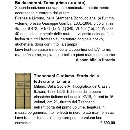
Baldasseroni. Tomo primo (-quinto)
Seconda edizione nuovamente riordinata e notabilmente
accresciuta e corretta dall'autore
Firenze e Livorno, nella Stamperia Bonducciana, (e l'ultimo
volume) presso Giuseppe Gamba, 1801-1804, 5 volumi, in
4o, pp. 8-472, IV-571-(1), V-[1]-340, VI-463-(1b), [4]-IV-600-
40 con indice generale delle materie, vignetta calcografica
incisa su tutti i frontespizi, cartonato originale coevo,
etichette ai dorsi con i titoli a stampa
Lievi fioriture spase e mende alla copertina del 5Â° tomo,
ma nell'insieme, copia molto bella a pieni margini con barbe
disponibile in libreria
Tiraboschi Girolamo.
Storia della
letteratura italiana
Milano, Dalla SocietÃ Tipografica de' Classici
Italiani, 1822-1826, Edizione delle opere
classiche italiane del secolo XVIII, 9 tomi in 16
volumi, cm 21, ritratto del Tiraboschi
nell'antiporta del primo volume, legatura in
mezza pergamena, titoli e filetti in nero, piatti marmorizzati
Lievi tracce d'usura alle legature peraltro volumi ben
conservati
€ 600,00