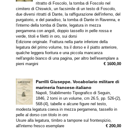
ritratto di Foscolo, la tomba di Foscolo nel
cimitero di Chiswick, un facsimile di un testo di Foscolo,
due diversi ritratti di Dante, la raffigurazione dell'inferno, del
purgatorio, e del paradiso, la tomba di Dante in Ravenna, e
l'interno della tomba di Dante, legatura in mezza
pergamena con angoli, doppio tassello in pelle rossa e
verde, titoli e filetti in oro, sui dorsi
Edizione originale. Frattura nella parte inferiore della
legatura del primo volume, tra il dorso e il piatto anteriore,
qualche leggera fioritura e una piccola mancanza
nell'angolo bianco di una pagina, per altro bell'esemplare a
pieni margini
€ 1600,00
Parrilli Giuseppe.
Vocabolario militare di
marineria francese-italiano
Napoli, Stabilimento Tipografico di Seguin,
1846, 2 tomi in un volume, cm 26.5, pp. 526-(2),
568-(4), tabelle e alcune figure nel testo,
modesta legatura coeva in mezza pergamena, tassello in
pelle al dorso con titolo in oro
Usure alla legatura, timbro a tampone sul frontespizio,
all'interno fresco esemplare
€ 200,00