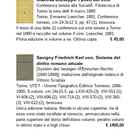
Conferenza tenuta alla SocietÃ Filotecnica di
Torino la sera delli 8 marzo 1880
Torino, Ermanno Loescher, 1881, Conferenze
torinesi, cm 19.3x12.3, pp. 47-(1), brossura
Il testo di una delle 11 conferenze sul vino tenute a Torino
nel 1880 e raccolte nel volume
Il vino
. Loescher, 1881.
Prima edizione in volume a se. Ottima copia
€ 45,00
Savigny Friedrich Karl von.
Sistema del
diritto romano attuale
[System des heutigen rÃ¶mischen Rechts
(1840-1949)], traduzione dall'originale tedesco di
Vittorio Scialoja
Torino, UTET - Unione Tipografico Editrice Torinese, 1886-
1900, 8 volumi, cm 24x15.5, pp. LXIII-425-(3), VIII-551-(1),
VI-606-(2), VIII-696-(2), VIII-714-(2), VIII-570-(2), VIII-365-
(3), VIII-622-(2), brossura
Unica edizione italiana. Mende in alcune copertine, tre di
esse sono state incollate al rovescio, ammaccatura nella
parte superiore del dorso dell'ottavo volume, peraltro volumi
in ottimo stato e a fogli chiusi
€ 1400,00