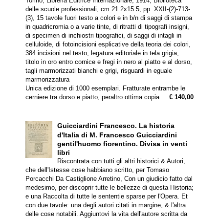
Torino, Libreria Editrice Internazionale, 1914, Biblioteca
delle scuole professionali, cm 21.2x15.5, pp. XXII-(2)-713-
(3), 15 tavole fuori testo a colori e in b/n di saggi di stampa
in quadricromia o a varie tinte, di ritratti di tipografi insigni,
di specimen di inchiostri tipografici, di saggi di intagli in
celluloide, di fotoincisioni esplicative della teoria dei colori,
384 incisioni nel testo, legatura editoriale in tela grigia,
titolo in oro entro cornice e fregi in nero al piatto e al dorso,
tagli marmorizzati bianchi e grigi, risguardi in eguale
marmorizzatura
Unica edizione di 1000 esemplari. Fratturate entrambe le
cerniere tra dorso e piatto, peraltro ottima copia
€ 140,00
Guicciardini Francesco.
La historia
d'Italia di M. Francesco Guicciardini
gentil'huomo fiorentino. Divisa in venti
libri
Riscontrata con tutti gli altri historici & Autori,
che dell'Istesse cose habbiano scritto, per Tomaso
Porcacchi Da Castiglione Arretino, Con un giudicio fatto dal
medesimo, per discoprir tutte le bellezze di questa Historia;
e una Raccolta di tutte le sententie sparse per l'Opera. Et
con due tavole: una degli autori citati in margine, & l'altra
delle cose notabili. Aggiuntovi la vita dell'autore scritta da