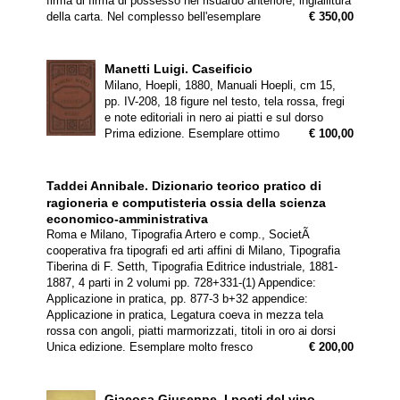
firma di firma di possesso nel risuardo anteriore, ingiallitura
della carta. Nel complesso bell'esemplare
€ 350,00
Manetti Luigi.
Caseificio
Milano, Hoepli, 1880, Manuali Hoepli, cm 15,
pp. IV-208, 18 figure nel testo, tela rossa, fregi
e note editoriali in nero ai piatti e sul dorso
Prima edizione. Esemplare ottimo
€ 100,00
Taddei Annibale.
Dizionario teorico pratico di
ragioneria e computisteria ossia della scienza
economico-amministrativa
Roma e Milano, Tipografia Artero e comp., SocietÃ
cooperativa fra tipografi ed arti affini di Milano, Tipografia
Tiberina di F. Setth, Tipografia Editrice industriale, 1881-
1887, 4 parti in 2 volumi pp. 728+331-(1) Appendice:
Applicazione in pratica, pp. 877-3 b+32 appendice:
Applicazione in pratica, Legatura coeva in mezza tela
rossa con angoli, piatti marmorizzati, titoli in oro ai dorsi
Unica edizione. Esemplare molto fresco
€ 200,00
Giacosa Giuseppe.
I poeti del vino