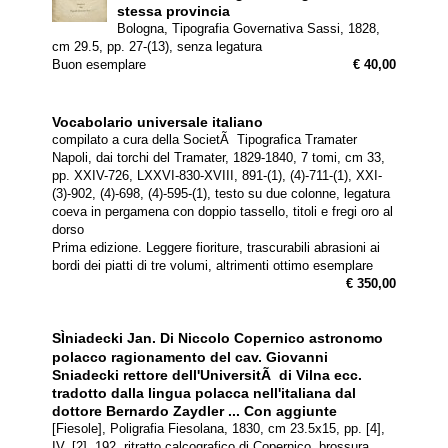
stessa provincia
Bologna, Tipografia Governativa Sassi, 1828,
cm 29.5, pp. 27-(13), senza legatura
Buon esemplare
€ 40,00
Vocabolario universale italiano
compilato a cura della SocietÃ Tipografica Tramater
Napoli, dai torchi del Tramater, 1829-1840, 7 tomi, cm 33,
pp. XXIV-726, LXXVI-830-XVIII, 891-(1), (4)-711-(1), XXI-
(3)-902, (4)-698, (4)-595-(1), testo su due colonne, legatura
coeva in pergamena con doppio tassello, titoli e fregi oro al
dorso
Prima edizione. Leggere fioriture, trascurabili abrasioni ai
bordi dei piatti di tre volumi, altrimenti ottimo esemplare
€ 350,00
SÌniadecki Jan.
Di Niccolo Copernico astronomo
polacco ragionamento del cav. Giovanni
Sniadecki rettore dell'UniversitÃ di Vilna ecc.
tradotto dalla lingua polacca nell'italiana dal
dottore Bernardo Zaydler ... Con aggiunte
[Fiesole], Poligrafia Fiesolana, 1830, cm 23.5x15, pp. [4],
IV, [2], 192, ritratto calcografico di Copernico, brossura