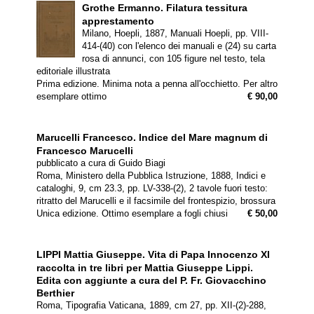
Grothe Ermanno.
Filatura tessitura
apprestamento
Milano, Hoepli, 1887, Manuali Hoepli, pp. VIII-
414-(40) con l'elenco dei manuali e (24) su carta
rosa di annunci, con 105 figure nel testo, tela
editoriale illustrata
Prima edizione. Minima nota a penna all'occhietto. Per altro
esemplare ottimo
€ 90,00
Marucelli Francesco.
Indice del Mare magnum di
Francesco Marucelli
pubblicato a cura di Guido Biagi
Roma, Ministero della Pubblica Istruzione, 1888, Indici e
cataloghi, 9, cm 23.3, pp. LV-338-(2), 2 tavole fuori testo:
ritratto del Marucelli e il facsimile del frontespizio, brossura
Unica edizione. Ottimo esemplare a fogli chiusi
€ 50,00
LIPPI Mattia Giuseppe.
Vita di Papa Innocenzo XI
raccolta in tre libri per Mattia Giuseppe Lippi.
Edita con aggiunte a cura del P. Fr. Giovacchino
Berthier
Roma, Tipografia Vaticana, 1889, cm 27, pp. XII-(2)-288,