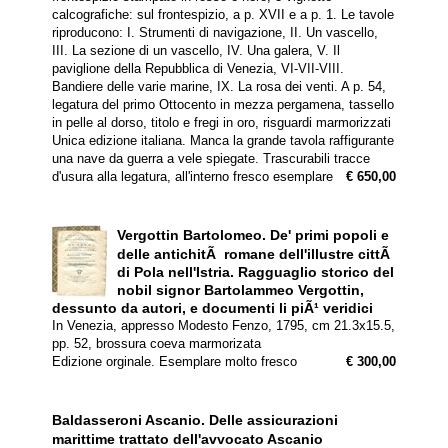
calcografiche: sul frontespizio, a p. XVII e a p. 1. Le tavole
riproducono: I. Strumenti di navigazione, II. Un vascello,
III. La sezione di un vascello, IV. Una galera, V. Il
paviglione della Repubblica di Venezia, VI-VII-VIII.
Bandiere delle varie marine, IX. La rosa dei venti. A p. 54,
legatura del primo Ottocento in mezza pergamena, tassello
in pelle al dorso, titolo e fregi in oro, risguardi marmorizzati
Unica edizione italiana. Manca la grande tavola raffigurante
una nave da guerra a vele spiegate. Trascurabili tracce
d'usura alla legatura, all'interno fresco esemplare
€ 650,00
Vergottin Bartolomeo.
De' primi popoli e
delle antichitÃ romane dell'illustre cittÃ
di Pola nell'Istria. Ragguaglio storico del
nobil signor Bartolammeo Vergottin,
dessunto da autori, e documenti li piÃ¹ veridici
In Venezia, appresso Modesto Fenzo, 1795, cm 21.3x15.5,
pp. 52, brossura coeva marmorizata
Edizione orginale. Esemplare molto fresco
€ 300,00
Baldasseroni Ascanio.
Delle assicurazioni
marittime trattato dell'avvocato Ascanio