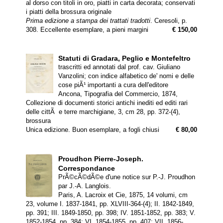
al dorso con titoli in oro, piatti in carta decorata; conservati
i piatti della brossura originale
Prima edizione a stampa dei trattati tradotti
. Ceresoli, p.
308. Eccellente esemplare, a pieni margini
€ 150,00
Statuti di Gradara, Peglio e Montefeltro
trascritti ed annotati dal prof. cav. Giuliano
Vanzolini; con indice alfabetico de' nomi e delle
cose piÃ¹ importanti a cura dell'editore
Ancona, Tipografia del Commercio, 1874,
Collezione di documenti storici antichi inediti ed editi rari
delle cittÃ e terre marchigiane, 3, cm 28, pp. 372-(4),
brossura
Unica edizione. Buon esemplare, a fogli chiusi
€ 80,00
Proudhon Pierre-Joseph.
Correspondance
PrÃ©cÃ©dÃ©e d'une notice sur P.-J. Proudhon
par J.-A. Langlois.
Paris, A. Lacroix et Cie, 1875, 14 volumi, cm
23, volume I. 1837-1841, pp. XLVIII-364-(4); II. 1842-1849,
pp. 391; III. 1849-1850, pp. 398; IV. 1851-1852, pp. 383; V.
1852-1854, pp. 384; VI. 1854-1855, pp. 407; VII. 1856-