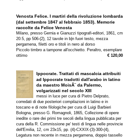
Venosta Felice.
I martiri della rivoluzione lombarda
(dal settembre 1847 al febbraio 1853). Memorie
raccolte da Felice Venosta
Milano, presso Gernia e Gianuzzi tipografi-editori, 1861, cm
20.5, pp 506-(2), 12 tavole in b|n fuori testo, mezza
pergamena, filetti oro e titoli in nero al dorso
Piccolo timbro a tampone all'occhietto. Peraltro, esemplare
ottimo
€ 120,00
Ippocrate.
Trattati di mascalcia attribuiti
ad Ippocrate tradotti dall'arabo in latino
da maestro MoisÃ¨ da Palermo,
volgarizzati nel secolo XIII
messi in luce per cura di Pietro Delprato,
corredati di due posteriori compilazioni in latino e in
toscano e di note filologiche per cura di Luigi Barbieri
Bologna, presso G. Romagnoli, 1865, Collezione di opere
inedite o rare dei primi tre secoli della lingua pubblicata per
cura della R. Commissione pe' testi di lingua nelle provincie
dell'Emilia, 12, cm 23x15, pp. (4)-CXXIX-(3)-300-(4),
Legatura non recente in mezza pergamena, doppio tassello