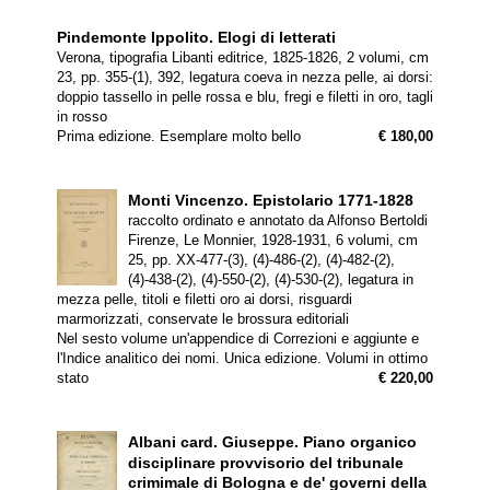
Pindemonte Ippolito.
Elogi di letterati
Verona, tipografia Libanti editrice, 1825-1826, 2 volumi, cm
23, pp. 355-(1), 392, legatura coeva in nezza pelle, ai dorsi:
doppio tassello in pelle rossa e blu, fregi e filetti in oro, tagli
in rosso
Prima edizione. Esemplare molto bello
€ 180,00
Monti Vincenzo.
Epistolario 1771-1828
raccolto ordinato e annotato da Alfonso Bertoldi
Firenze, Le Monnier, 1928-1931, 6 volumi, cm
25, pp. XX-477-(3), (4)-486-(2), (4)-482-(2),
(4)-438-(2), (4)-550-(2), (4)-530-(2), legatura in
mezza pelle, titoli e filetti oro ai dorsi, risguardi
marmorizzati, conservate le brossura editoriali
Nel sesto volume un'appendice di Correzioni e aggiunte e
l'Indice analitico dei nomi. Unica edizione. Volumi in ottimo
stato
€ 220,00
Albani card. Giuseppe.
Piano organico
disciplinare provvisorio del tribunale
crimimale di Bologna e de' governi della