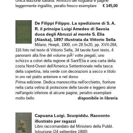
Unica edizione italiana. Rinforzo dei risguardi e pagine
leggermente ingiallite, peralto fresco esemplare
€ 145,00
De Filippi Filippo.
La spedizione di S. A.
R. il principe Luigi Amedeo di Savoia
duca degli Abruzzi al monte S. Elia
(Alaska), 1897 illustrata da Vittorio Sella
Milano, Hoepli, 1900, cm 28.5x20, pp. XVII-284,
116 foto nel testo di Vittorio Sella, 34 tavole fuori testo, 4
panorami alla fine del volume piÃ¹ volte piegati; uno
schizzo a colori della regione di Sant'Elia e una carta della
costa Nord-Ovest dell'America Settentrionale nella tasca
della copertina, tela verde con decorazioni a secco e titolo
in oro nel piatto anteriore e nel dorso
Prima edizione
. Dedica manoscritta nell'occhietto, fioriture
nella carta velina di protezione delle tavole e leggero alone
nell'angolo inferiore di alcune pagine, peraltro esemplare
molto bello
disponibile in libreria
Capuana Luigi.
Scurpiddu. Racconto
illustrato per ragazzi
Libro raccomandato dal Ministero della Pubbl.
Istruzione (24 settembre 1900)