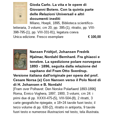
Gioda Carlo.
La vita e le opere di
Giovanni Botero. Con la quinta parte
delle
Relazioni Universali
e altri
documenti inediti
Milano, Hoepli, 1895, Biblioteca scientifico-
letteraria, 3 volumi, cm 20, pp. 395-(1), ritratto, pp. VIII-
398-795-(1), pp. VIII-331-81), legatura coeva
Unica edizione. Fresco esemplare
€ 100,00
Nansen Fridtjof, Johansen Fredrik
Hjalmar, Nordahl Bernhard.
Fra ghiacci e
tenebre. La spedizione polare norvegese
1893 - 1896, seguita dalla relazione del
capitano del Fram Otto Sverdrup.
Versione italiana dall'originale per opera del prof.
Cesare Norsa (e) Con Nansen verso il Polo Nord di
di H. Johansen e B. Nordahl
[Fram over Polhavet: Den Norske Polarfaerd 1893-1896]
Roma, Enrico Voghera, 1897, 1900, 3 volumi, cm 24: i
primi due di pp. XXXII-475-(5), VIII-504-(8), 2 ritratti, 3
carte geografiche ripiegate, e 18+24 tavole fuori testo; il
terzo volume di pp. 630-(2), ritratto in antiporta, 9 tavole
fuori testo e numerose illustrazioni nel testo, tela illustrata.