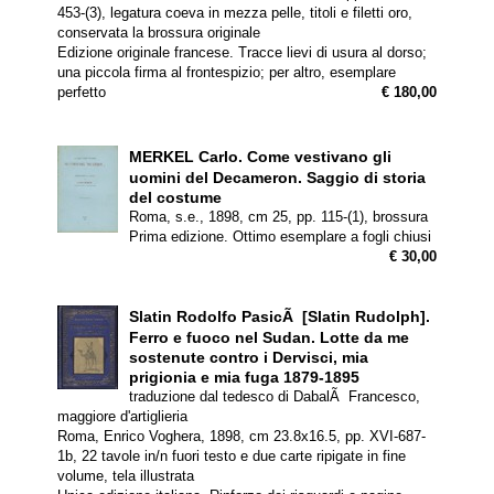
453-(3), legatura coeva in mezza pelle, titoli e filetti oro,
conservata la brossura originale
Edizione originale francese. Tracce lievi di usura al dorso;
una piccola firma al frontespizio; per altro, esemplare
perfetto
€ 180,00
MERKEL Carlo.
Come vestivano gli
uomini del Decameron. Saggio di storia
del costume
Roma, s.e., 1898, cm 25, pp. 115-(1), brossura
Prima edizione. Ottimo esemplare a fogli chiusi
€ 30,00
Slatin Rodolfo PasicÃ [Slatin Rudolph].
Ferro e fuoco nel Sudan. Lotte da me
sostenute contro i Dervisci, mia
prigionia e mia fuga 1879-1895
traduzione dal tedesco di DabalÃ Francesco,
maggiore d'artiglieria
Roma, Enrico Voghera, 1898, cm 23.8x16.5, pp. XVI-687-
1b, 22 tavole in/n fuori testo e due carte ripigate in fine
volume, tela illustrata