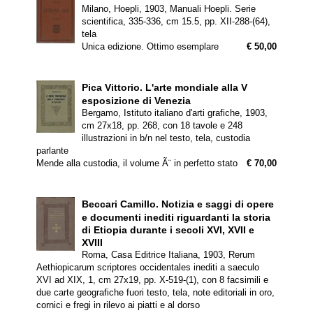
Milano, Hoepli, 1903, Manuali Hoepli. Serie
scientifica, 335-336, cm 15.5, pp. XII-288-(64),
tela
Unica edizione. Ottimo esemplare
€ 50,00
Pica Vittorio.
L'arte mondiale alla V
esposizione di Venezia
Bergamo, Istituto italiano d'arti grafiche, 1903,
cm 27x18, pp. 268, con 18 tavole e 248
illustrazioni in b/n nel testo, tela, custodia
parlante
Mende alla custodia, il volume Ã¨ in perfetto stato
€ 70,00
Beccari Camillo.
Notizia e saggi di opere
e documenti inediti riguardanti la storia
di Etiopia durante i secoli XVI, XVII e
XVIII
Roma, Casa Editrice Italiana, 1903, Rerum
Aethiopicarum scriptores occidentales inediti a saeculo
XVI ad XIX, 1, cm 27x19, pp. X-519-(1), con 8 facsimili e
due carte geografiche fuori testo, tela, note editoriali in oro,
cornici e fregi in rilevo ai piatti e al dorso