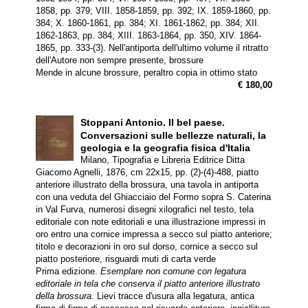
1858, pp. 379; VIII. 1858-1859, pp. 392; IX. 1859-1860, pp.
384; X. 1860-1861, pp. 384; XI. 1861-1862, pp. 384; XII.
1862-1863, pp. 384; XIII. 1863-1864, pp. 350, XIV. 1864-
1865, pp. 333-(3). Nell'antiporta dell'ultimo volume il ritratto
dell'Autore non sempre presente, brossure
Mende in alcune brossure, peraltro copia in ottimo stato
€ 180,00
Stoppani Antonio.
Il bel paese.
Conversazioni sulle bellezze naturali, la
geologia e la geografia fisica d'Italia
Milano, Tipografia e Libreria Editrice Ditta
Giacomo Agnelli, 1876, cm 22x15, pp. (2)-(4)-488, piatto
anteriore illustrato della brossura, una tavola in antiporta
con una veduta del Ghiacciaio del Formo sopra S. Caterina
in Val Furva, numerosi disegni xilografici nel testo, tela
editoriale con note editoriali e una illustrazione impressi in
oro entro una cornice impressa a secco sul piatto anteriore;
titolo e decorazioni in oro sul dorso, cornice a secco sul
piatto posteriore, risguardi muti di carta verde
Prima edizione.
Esemplare non comune con legatura
editoriale in tela che conserva il piatto anteriore illustrato
della brossura
. Lievi tracce d'usura alla legatura, antica