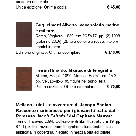
brossura editoriale
Unica edizione. Ottima copia
€ 45,00
Guglielmotti Alberto.
Vocabolario marino
e militare
Roma, Voghera, 1889, cm 26.5x17, pp. (2)-1008
(colonne 2016)-(2), tela editoriale rossa, titolo e
cornici in nero
Edizione originale. Ottimo esemplare
€ 140,00
Ferrini Rinaldo.
Manuale di telegrafia
Milano, Hoepli, 1890, Manuali Hoepli, cm 15.3,
pp. VI-318-4b-8, 95 figure nel testo, tela
Prima edizione. Ottimo esemplare
€ 70,00
Mellano Luigi.
Le avventure di Jacopo Ehrlich.
Racconto marinaresco per i giovanetti tratto dal
Romanzo
Jacob Faithfull
del Capitano Marryat
Torino, Paravia, 1894, Collezione di libri illustrati, cm 19, pp
87-(1), 5 illustrazioni cromolitografiche fuori testo + una
applicata in copertina, rilegato in mezza tela editoriale