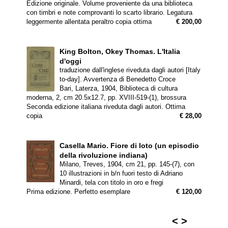
Edizione originale. Volume proveniente da una biblioteca
con timbri e note comprovanti lo scarto librario. Legatura
leggermente allentata peraltro copia ottima
€ 200,00
King Bolton, Okey Thomas.
L'Italia
d'oggi
traduzione dall'inglese riveduta dagli autori [Italy
to-day]. Avvertenza di Benedetto Croce
Bari, Laterza, 1904, Biblioteca di cultura
moderna, 2, cm 20.5x12.7, pp. XVIII-519-(1), brossura
Seconda edizione italiana riveduta dagli autori. Ottima
copia
€ 28,00
Casella Mario.
Fiore di loto (un episodio
della rivoluzione indiana)
Milano, Treves, 1904, cm 21, pp. 145-(7), con
10 illustrazioni in b/n fuori testo di Adriano
Minardi, tela con titolo in oro e fregi
Prima edizione. Perfetto esemplare
€ 120,00
<
>