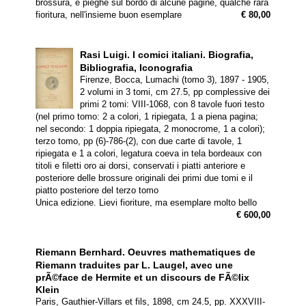
brossura, e pieghe sul bordo di alcune pagine, qualche rara
fioritura, nell'insieme buon esemplare
€ 80,00
Rasi Luigi.
I comici italiani. Biografia,
Bibliografia, Iconografia
Firenze, Bocca, Lumachi (tomo 3), 1897 - 1905,
2 volumi in 3 tomi, cm 27.5, pp complessive dei
primi 2 tomi: VIII-1068, con 8 tavole fuori testo
(nel primo tomo: 2 a colori, 1 ripiegata, 1 a piena pagina;
nel secondo: 1 doppia ripiegata, 2 monocrome, 1 a colori);
terzo tomo, pp (6)-786-(2), con due carte di tavole, 1
ripiegata e 1 a colori, legatura coeva in tela bordeaux con
titoli e filetti oro ai dorsi, conservati i piatti anteriore e
posteriore delle brossure originali dei primi due tomi e il
piatto posteriore del terzo tomo
Unica edizione. Lievi fioriture, ma esemplare molto bello
€ 600,00
Riemann Bernhard.
Oeuvres mathematiques de
Riemann traduites par L. Laugel, avec une
prÃ©face de Hermite et un discours de FÃ©lix
Klein
Paris, Gauthier-Villars et fils, 1898, cm 24.5, pp. XXXVIII-