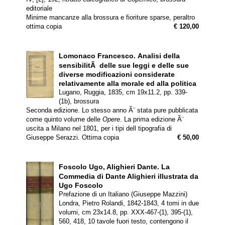
editoriale
Minime mancanze alla brossura e fioriture sparse, peraltro
ottima copia
€ 120,00
Lomonaco Francesco.
Analisi della
sensibilitÃ delle sue leggi e delle sue
diverse modificazioni considerate
relativamente alla morale ed alla politica
Lugano, Ruggia, 1835, cm 19x11.2, pp. 339-
(1b), brossura
Seconda edizione. Lo stesso anno Ã¨ stata pure pubblicata
come quinto volume delle
Opere
. La prima edizione Ã¨
uscita a Milano nel 1801, per i tipi dell tipografia di
Giuseppe Serazzi. Ottima copia
€ 50,00
Foscolo Ugo, Alighieri Dante.
La
Commedia di Dante Alighieri illustrata da
Ugo Foscolo
Prefazione di un Italiano (Giuseppe Mazzini)
Londra, Pietro Rolandi, 1842-1843, 4 tomi in due
volumi, cm 23x14.8, pp. XXX-467-(1), 395-(1),
560, 418, 10 tavole fuori testo, contengono il