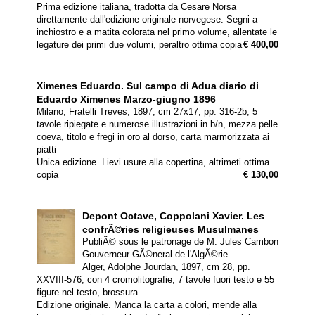
Prima edizione italiana, tradotta da Cesare Norsa
direttamente dall'edizione originale norvegese. Segni a
inchiostro e a matita colorata nel primo volume, allentate le
legature dei primi due volumi, peraltro ottima copia
€ 400,00
Ximenes Eduardo.
Sul campo di Adua diario di
Eduardo Ximenes Marzo-giugno 1896
Milano, Fratelli Treves, 1897, cm 27x17, pp. 316-2b, 5
tavole ripiegate e numerose illustrazioni in b/n, mezza pelle
coeva, titolo e fregi in oro al dorso, carta marmorizzata ai
piatti
Unica edizione. Lievi usure alla copertina, altrimeti ottima
copia
€ 130,00
Depont Octave, Coppolani Xavier.
Les
confrÃ©ries religieuses Musulmanes
PubliÃ© sous le patronage de M. Jules Cambon
Gouverneur GÃ©neral de l'AlgÃ©rie
Alger, Adolphe Jourdan, 1897, cm 28, pp.
XXVIII-576, con 4 cromolitografie, 7 tavole fuori testo e 55
figure nel testo, brossura
Edizione originale. Manca la carta a colori, mende alla