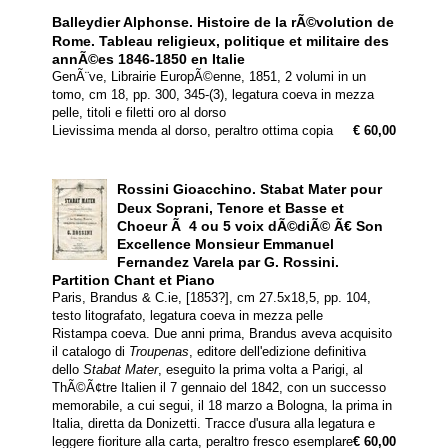
Balleydier Alphonse.
Histoire de la rÃ©volution de
Rome. Tableau religieux, politique et militaire des
annÃ©es 1846-1850 en Italie
GenÃ¨ve, Librairie EuropÃ©enne, 1851, 2 volumi in un
tomo, cm 18, pp. 300, 345-(3), legatura coeva in mezza
pelle, titoli e filetti oro al dorso
Lievissima menda al dorso, peraltro ottima copia
€ 60,00
Rossini Gioacchino.
Stabat Mater pour
Deux Soprani, Tenore et Basse et
Choeur Ã 4 ou 5 voix dÃ©diÃ© Ã€ Son
Excellence Monsieur Emmanuel
Fernandez Varela par G. Rossini.
Partition Chant et Piano
Paris, Brandus & C.ie, [1853?], cm 27.5x18,5, pp. 104,
testo litografato, legatura coeva in mezza pelle
Ristampa coeva. Due anni prima, Brandus aveva acquisito
il catalogo di
Troupenas
, editore dell'edizione definitiva
dello
Stabat Mater
, eseguito la prima volta a Parigi, al
ThÃ©Ã¢tre Italien il 7 gennaio del 1842, con un successo
memorabile, a cui segui, il 18 marzo a Bologna, la prima in
Italia, diretta da Donizetti. Tracce d'usura alla legatura e
leggere fioriture alla carta, peraltro fresco esemplare
€ 60,00