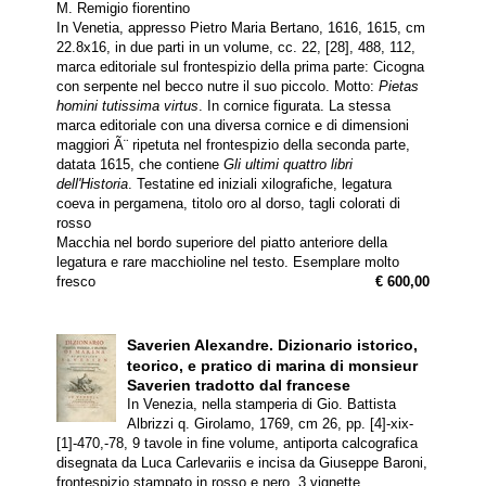
M. Remigio fiorentino
In Venetia, appresso Pietro Maria Bertano, 1616, 1615, cm
22.8x16, in due parti in un volume, cc. 22, [28], 488, 112,
marca editoriale sul frontespizio della prima parte: Cicogna
con serpente nel becco nutre il suo piccolo. Motto:
Pietas
homini tutissima virtus
. In cornice figurata. La stessa
marca editoriale con una diversa cornice e di dimensioni
maggiori Ã¨ ripetuta nel frontespizio della seconda parte,
datata 1615, che contiene
Gli ultimi quattro libri
dell'Historia
. Testatine ed iniziali xilografiche, legatura
coeva in pergamena, titolo oro al dorso, tagli colorati di
rosso
Macchia nel bordo superiore del piatto anteriore della
legatura e rare macchioline nel testo. Esemplare molto
fresco
€ 600,00
Saverien Alexandre.
Dizionario istorico,
teorico, e pratico di marina di monsieur
Saverien tradotto dal francese
In Venezia, nella stamperia di Gio. Battista
Albrizzi q. Girolamo, 1769, cm 26, pp. [4]-xix-
[1]-470,-78, 9 tavole in fine volume, antiporta calcografica
disegnata da Luca Carlevariis e incisa da Giuseppe Baroni,
frontespizio stampato in rosso e nero, 3 vignette